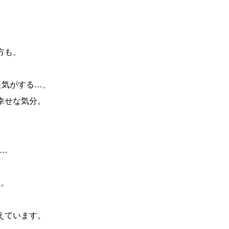
方も、
た気がする…、
幸せな気分。
…
…。
、
えています。