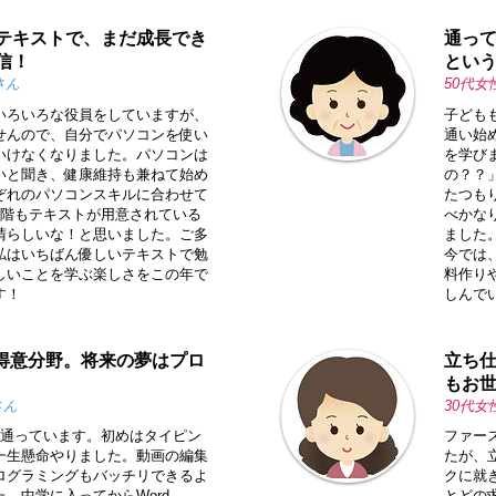
テキストで、まだ成長でき
通って
信！
とい
さん
50代女
いろいろな役員をしていますが、
子ども
せんので、自分でパソコンを使い
通い始
いけなくなりました。パソコンは
を学び
いと聞き、健康維持も兼ねて始め
の？？
ぞれのパソコンスキルに合わせて
たつも
段階もテキストが用意されている
べかな
晴らしいな！と思いました。ご多
ました
私はいちばん優しいテキストで勉
今では、
しいことを学ぶ楽しさをこの年で
料作り
す！
しんで
は得意分野。将来の夢はプロ
立ち
もお
さん
30代女
ら通っています。初めはタイピン
ファー
一生懸命やりました。動画の編集
たが、
ログラミングもバッチリできるよ
クに就
。中学に入ってからWord、
とどの