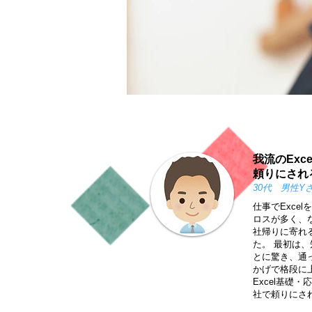
我流のExc
頼りにされ
30代 男性Y
仕事でExce
ロスが多く、
社帰りに寄れ
た。 最初は
とに驚き、通
かげで格段に
Excel基礎
社で頼りにさ