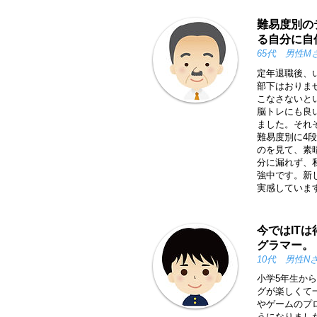
難易度別の
る自分に自
65代 男性M
定年退職後、
部下はおりま
こなさないと
脳トレにも良
ました。それ
難易度別に4
のを見て、素
分に漏れず、
強中です。新
実感していま
今ではIT
グラマー。
10代 男性N
小学5年生か
グが楽しくて
やゲームのプ
うになりました