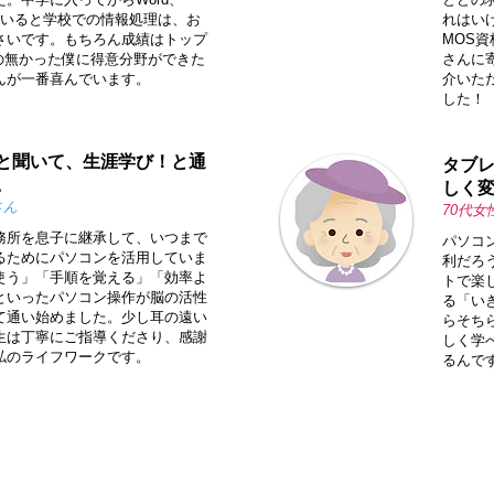
っていると学校での情報処理は、お
れはいけ
さいです。もちろん成績はトップ
MOS
分野の無かった僕に得意分野ができた
さんに
んが一番喜んでいます。
介いた
した！
と聞いて、生涯学び！と通
タブレ
。
しく
さん
70代女
務所を息子に継承して、いつまで
パソコ
るためにパソコンを活用していま
利だろ
使う」「手順を覚える」「効率よ
トで楽
といったパソコン操作が脳の活性
る「い
て通い始めました。少し耳の遠い
らそち
生は丁寧にご指導くださり、感謝
しく学
私のライフワークです。
るんで