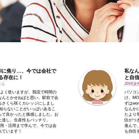
elに焦り…、今では会社で
私な
る存在に！
と自
さん
20代女
lをよく使いますが、我流で時間の
パソコ
なんとかせねばと思い、駅前で会
け、M
るさくら咲くカレッジにしまし
ずはwo
、知らないことがいっぱいあるこ
なんか
って良かったと痛感しました。お
たより
上達し、生産性もバッチリ。
信がつき
・応用・活用まで学んで、今では会
進んで
れています！
も自信