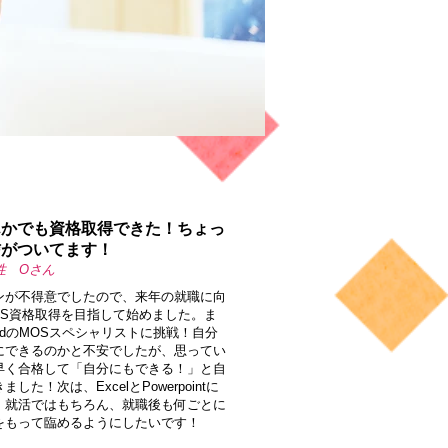
んかでも資格取得できた！ちょっ
信がついてます！
性 Oさん
ンが不得意でしたので、来年の就職に向
OS資格取得を目指して始めました。ま
rdのMOSスペシャリストに挑戦！自分
にできるのかと不安でしたが、思ってい
早く合格して「自分にもできる！」と自
ました！次は、ExcelとPowerpointに
、就活ではもちろん、就職後も何ごとに
をもって臨めるようにしたいです！