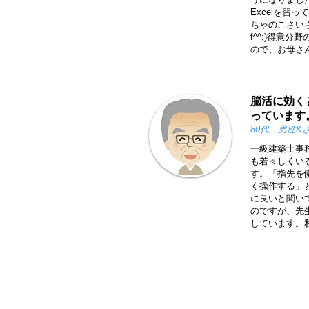
Excelを習
ちゃのこさい
f^^;)得意
ので、お母さ
脳活に効く
っています
80代 男性K
一級建築士事
も若々しくい
す。「指先を
く操作する」
に良いと聞い
のですが、先
しています。