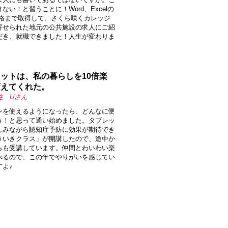
ない！と習うことに！Word、Excelの
資格まで取得して、さくら咲くカレッジ
寄せられた地元の公共施設の求人にご紹
だき、就職できました！人生が変わりま
ットは、私の暮らしを10倍楽
変えてくれた。
性 Uさん
ンを使えるようになったら、どんなに便
う！と思って通い始めました。タブレッ
しみながら認知症予防に効果が期待でき
きいきクラス」が開講したので、途中か
らも受講しています。仲間とわいわい楽
べるので、この年でやりがいを感じてい
すよ♪