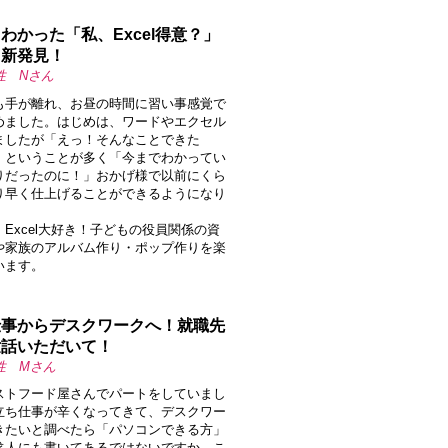
わかった「私、Excel得意？」
う新発見！
性 Nさん
も手が離れ、お昼の時間に習い事感覚で
めました。はじめは、ワードやエクセル
ましたが「えっ！そんなことできた
」ということが多く「今までわかってい
りだったのに！」おかげ様で以前にくら
り早く仕上げることができるようになり
。
Excel大好き！子どもの役員関係の資
や家族のアルバム作り・ポップ作りを楽
います。
仕事からデスクワークへ！就職先
世話いただいて！
性 Mさん
ストフード屋さんでパートをしていまし
立ち仕事が辛くなってきて、デスクワー
きたいと調べたら「パソコンできる方」
求人にも書いてあるではないですか。こ