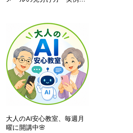
「あなたのアカウントが危
険です」は詐欺！😱 怪しい
メールの見分け方・実例つ
き