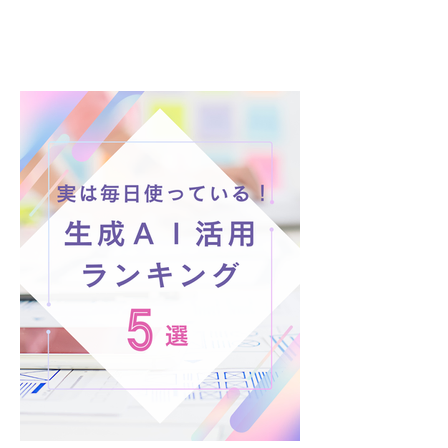
大人のAI安心教室、毎週月
曜に開講中🌸