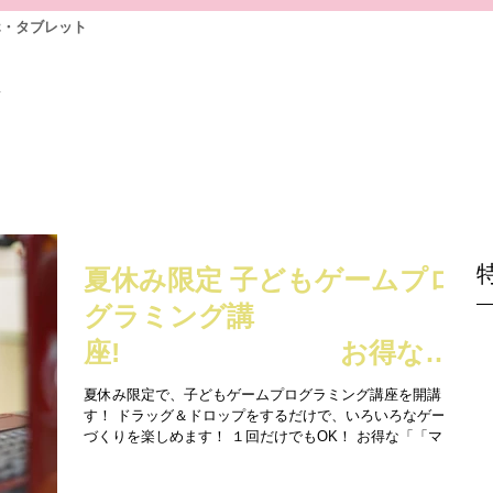
ホ・タブレット
前
夏休み限定 子どもゲームプロ
グラミング講
座! お得な
「ママと一緒割引」」も！
夏休み限定で、子どもゲームプログラミング講座を開講しま
す！ ドラッグ＆ドロップをするだけで、いろいろなゲーム
づくりを楽しめます！ １回だけでもOK！ お得な「「ママ
と一緒割引」(お子様とお母さまがご一緒に通っていただく
プランです）も活用してください！...