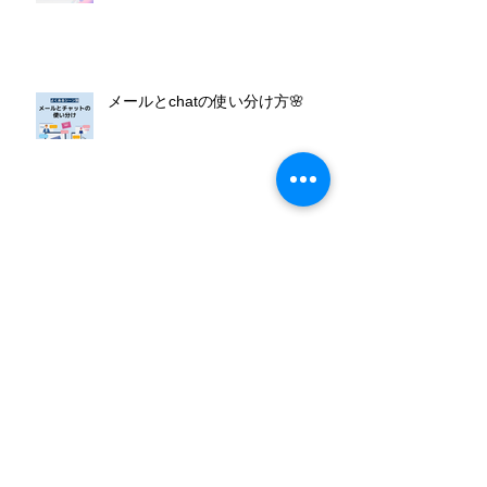
メールとchatの使い分け方🌸
よく使うショートカットキー一
覧！
吹田市子供の習い事費用助成事業
に参加しています！