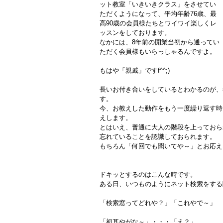
ット教室「いきいきクラス」をさせてい
ただくようになって、平均年齢76歳、最
高90歳の会員様たちとワイワイ楽しくレ
ッスンをしております。
なかには、8年前の開業当初から通ってい
ただく会員様もいらっしゃるんですよ。
もはや「親戚」ですf^^;)
長いお付き合いをしているとわかるのが、
す。
今、お教えした動作をもう一度繰り返す時
えします。
とはいえ、普通に大人の階段を上っておら
忘れていることを認識しておられます。
もちろん「何回でも聞いてや～」とお応え
ドキッとするのはこんな時です。
ある日、いつものようにネット検索をする
「検索窓ってどれや？」「これやで～」
「初耳やがな～」・・・「え？」