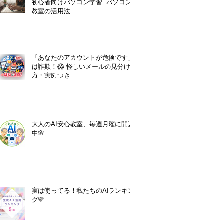
初心者向けパソコン学習: パソコン
教室の活用法
「あなたのアカウントが危険です」
は詐欺！😱 怪しいメールの見分け
方・実例つき
大人のAI安心教室、毎週月曜に開講
中🌸
実は使ってる！私たちのAIランキン
グ💛