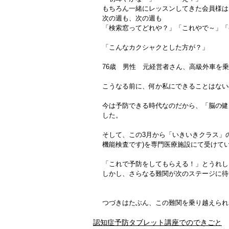
もちろん一緒にレッスンしてきた会員様は
次の週も、次の週も
「検索窓ってどれや？」「これやで～」「
「こんなカクシャクとした方が？」
76歳　男性　元経営者さん、高級外車を
こうなる前に、何か私にできることはない
今は予防できる時代なのだから、「脳の健
した。
そして、この3月から「いきいきクラス」
機能検査です)を専門医療施設にて受けて
「これで予防をしてもらえる！」とうれし
しかし、さらなる難関が次のステージに待
つづきはたぶん、この難関を乗り越えられ
認知症予防タブレット講座でのできごと