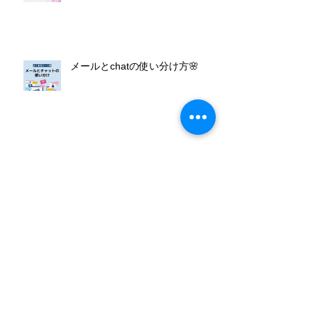
メールとchatの使い分け方🌸
よく使うショートカットキー一
覧！
吹田市子供の習い事費用助成事業
に参加しています！