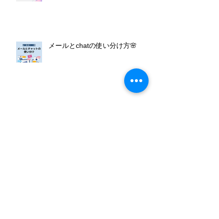
メールとchatの使い分け方🌸
よく使うショートカットキー一
覧！
吹田市子供の習い事費用助成事業
に参加しています！