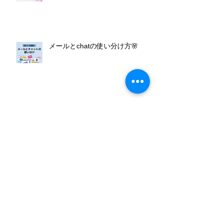
メールとchatの使い分け方🌸
よく使うショートカットキー一
覧！
吹田市子供の習い事費用助成事業
に参加しています！