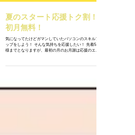
夏のスタート応援トク割！
初月無料！
気になってたけどガマンしていたパソコンのスキルア
ップをしよう！ そんな気持ちを応援したい！ 先着5名
様までとなりますが、最初の月のお月謝は応援のエー
ルと感謝の気持ちとを込めて 無料！とさせていただき
ます！ まずは、無料体験もありますので、お電話でイ
ンストラクターに相談してく...