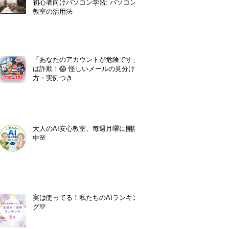
初心者向けパソコン学習: パソコン
教室の活用法
「あなたのアカウントが危険です」
は詐欺！😱 怪しいメールの見分け
方・実例つき
大人のAI安心教室、毎週月曜に開講
中🌸
実は使ってる！私たちのAIランキン
グ💛